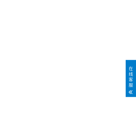
在
线
客
服