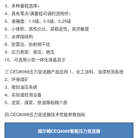
3、多种量程选择<
4、具有零点/满量程可调的选购件<
5、准确度：1.0级、0.5级、0.25级
6、小体积，高性价比，高稳定性，高灵敏度
7、全焊接结构
8、防雷击、防射频干扰
9、压力类型：表压、绝压
10、可选用小型一体化液晶显示
三.CEQ8088压力变送器产品应用 1、化工涂料、油漆检测系统
2、环保煤矿
3、密封油压系统
4、实验或检测设备
5、泥浆、煤浆、原油等粘稠介质
四.CEQ8088压力变送器技术性能参数指标
CEQ8088
超尔崎
智能压力变送器