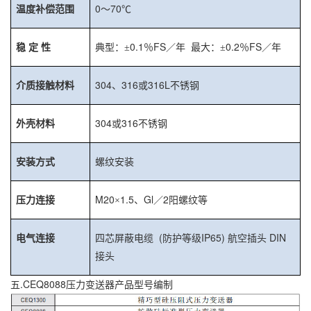
0
70
温度补偿范围
～
℃
0.1
FS
0.2
FS
稳
定
性
典型：±
％
／年
最大：±
％
／年
304
316
316L
介质接触材料
、
或
不锈钢
304
316
外壳材料
或
不锈钢
安装方式
螺纹安装
M20
1.5
Gl
2
压力连接
×
、
／
阳螺纹等
(
IP65)
DIN
电气连接
四芯屏蔽电缆
防护等级
航空插头
接头
五.CEQ8088压力变送器产品型号编制