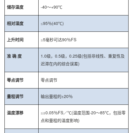
-40
+90
储存温度
～
℃
95
(40
)
相对湿度
≤
％
℃
5
90
FS
上升时间
≤
毫秒可达
％
1.0
0.5
0.25
(
准
确
度
级，
级，
级
包括非线性、重复性及
)
迟滞在内的综合误差
零点调节
零点调节
20
量程调节
输出量程的±
％
0.05
FS
(
-20
85
温度漂移
≤±
％
／℃
温度范围
～
℃，包括零
)
点和量程的温度影响