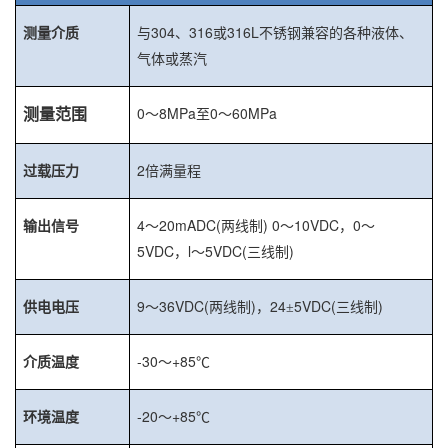
304
316
316L
测量介质
与
、
或
不锈钢兼容的各种液体、
气体或蒸汽
0
8MPa
0
60MPa
测量范围
～
至
～
2
过载压力
倍满量程
4
20mADC(
) 0
10VDC
0
输出信号
～
两线制
～
，
～
5VDC
l
5VDC(
)
，
～
三线制
9
36VDC(
)
24
5VDC(
)
供电电压
～
两线制
，
±
三线制
-30
+85
介质温度
～
℃
-20
+85
环境温度
～
℃